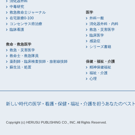
消化器外科
中毒研究
救急救命士ジャーナル
医学
在宅新療0-100
外科一般
コンセンサス癌治療
消化器外科・内科
臨牀看護
救急・災害医学
臨床医学
感染症
救命・救急医学
シリーズ書籍
救急・災害医学
救命士・救急隊員
薬剤師・臨床検査技師・放射線技師
保健・福祉・介護
蘇生法・処置
精神保健福祉
福祉・介護
心理
Copyright (c) HERUSU PUBLISHING CO., INC.
All Rights Reserved.