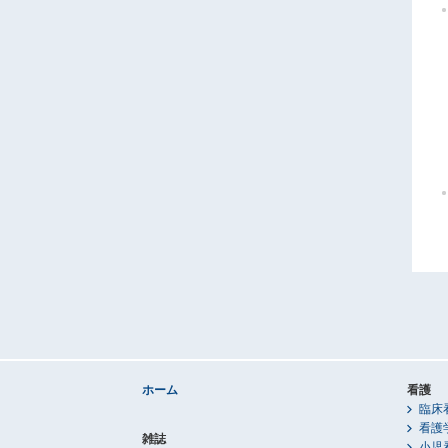
ホーム
看護
臨床
看護
雑誌
小児