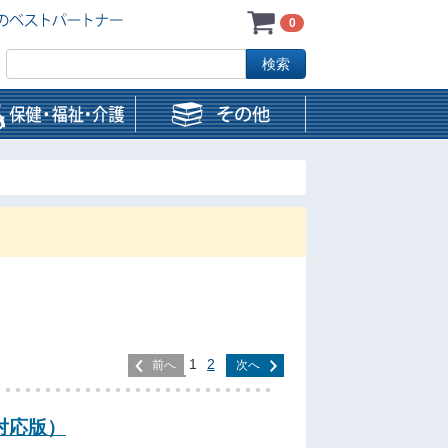
0
1
2
前へ
次へ
3対応版）