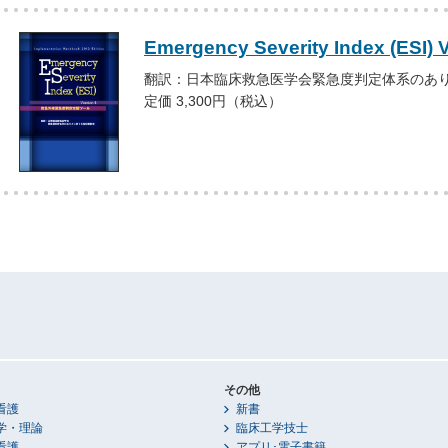
Emergency Severity Index (ESI) 
翻訳：日本臨床救急医学会緊急度判定体系のあ
定価 3,300円（税込）
その他
看護
新書
学・理論
臨床工学技士
看護
アプリ･電子書籍