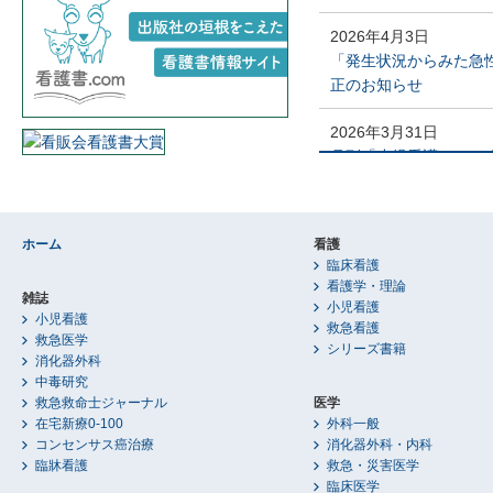
2026年7月14日
サーバメンテナンスのお知
2026年4月3日
5時）
「発生状況からみた急
正のお知らせ
2026年3月31日
月刊「小児看護」202
2025年10月1日
「改訂第11版 救急救
ホーム
看護
日掲載）
臨床看護
看護学・理論
2025年8月21日
雑誌
小児看護
小児看護
「PACCガイドブック2
救急看護
救急医学
シリーズ書籍
消化器外科
中毒研究
救急救命士ジャーナル
医学
在宅新療0-100
外科一般
コンセンサス癌治療
消化器外科・内科
臨牀看護
救急・災害医学
臨床医学