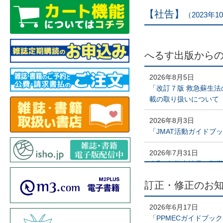
【社告】
（2023年1
へるす出版から
2026年8月5日
「改訂７版 救急蘇生法
載の取り扱いについて
2026年8月3日
「JMAT活動ガイドブ
2026年7月31日
令和8年熊本地震の影
訂正・修正のお
2026年7月15日
2026年夏季休業およ
（8/13(木)-16(日)）
2026年6月17日
「PPMECガイドブック