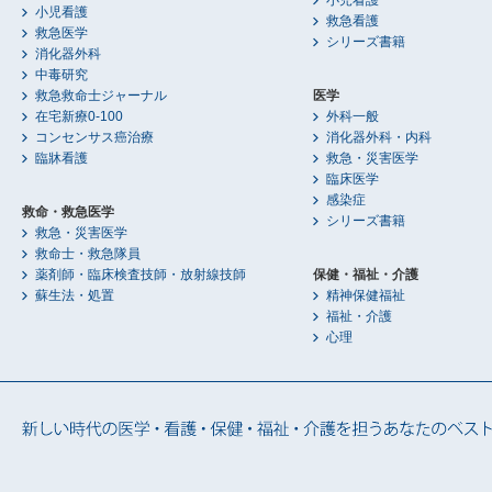
小児看護
小児看護
救急看護
救急医学
シリーズ書籍
消化器外科
中毒研究
救急救命士ジャーナル
医学
在宅新療0-100
外科一般
コンセンサス癌治療
消化器外科・内科
臨牀看護
救急・災害医学
臨床医学
感染症
救命・救急医学
シリーズ書籍
救急・災害医学
救命士・救急隊員
薬剤師・臨床検査技師・放射線技師
保健・福祉・介護
蘇生法・処置
精神保健福祉
福祉・介護
心理