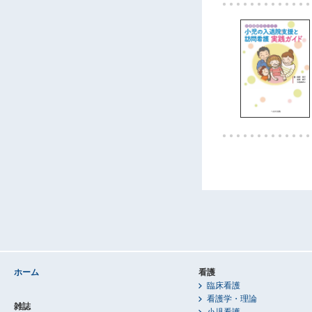
ホーム
看護
臨床看護
看護学・理論
雑誌