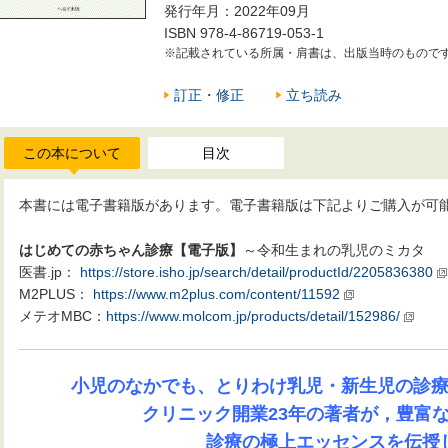
発行年月：2022年09月
ISBN 978-4-86719-053-1
※記載されている所属・肩書は、出版当時のもので
訂正・修正
立ち読み
この本について
目次
本書には電子書籍版があります。電子書籍版は下記よりご購入が可
はじめての赤ちゃん診療【電子版】
～令和生まれの乳児のミカタ
医書.jp：
https://store.isho.jp/search/detail/productId/2205836380
M2PLUS：
https://www.m2plus.com/content/11592
メテオMBC：
https://www.molcom.jp/products/detail/152986/
小児のなかでも、とりわけ乳児・新生児の診
クリニック開業23年の著者が，豊富
診療の極上エッセンスを伝授