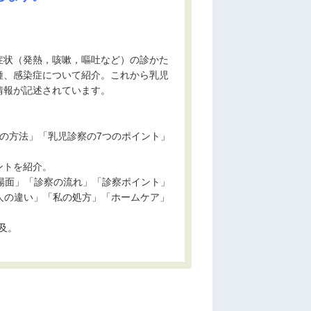
症状（発熱，咳嗽，嘔吐など）の診かた
種、感染症について紹介。これから乳児
情報が記述されています。
の方法」「乳児診察の7つのポイント」
ントを紹介。
場面」「診察の流れ」「診察ポイント」
児と成人の違い」「私の処方」「ホームケア」
及。