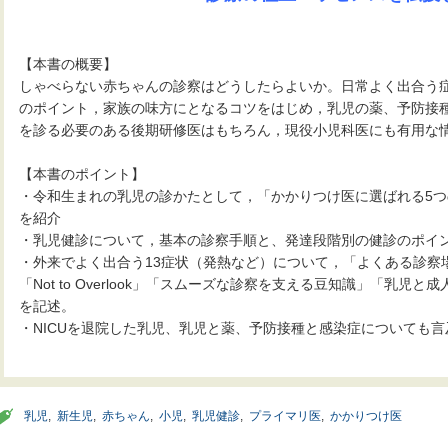
【本書の概要】
しゃべらない赤ちゃんの診察はどうしたらよいか。日常よく出合う
のポイント，家族の味方にとなるコツをはじめ，乳児の薬、予防接
を診る必要のある後期研修医はもちろん，現役小児科医にも有用な
【本書のポイント】
・令和生まれの乳児の診かたとして，「かかりつけ医に選ばれる5つ
を紹介
・乳児健診について，基本の診察手順と、発達段階別の健診のポイ
・外来でよく出合う13症状（発熱など）について，「よくある診察
「Not to Overlook」「スムーズな診察を支える豆知識」「乳
を記述。
・NICUを退院した乳児、乳児と薬、予防接種と感染症についても言
乳児
,
新生児
,
赤ちゃん
,
小児
,
乳児健診
,
プライマリ医
,
かかりつけ医