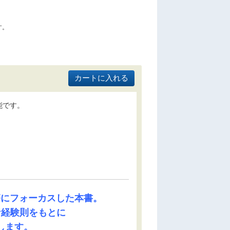
す。
能です。
療にフォーカスした本書。
な経験則をもとに
します。