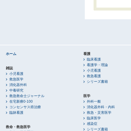
ホーム
看護
臨床看護
看護学・理論
雑誌
小児看護
小児看護
救急看護
救急医学
シリーズ書籍
消化器外科
中毒研究
救急救命士ジャーナル
医学
在宅新療0-100
外科一般
コンセンサス癌治療
消化器外科・内科
臨牀看護
救急・災害医学
臨床医学
感染症
救命・救急医学
シリーズ書籍