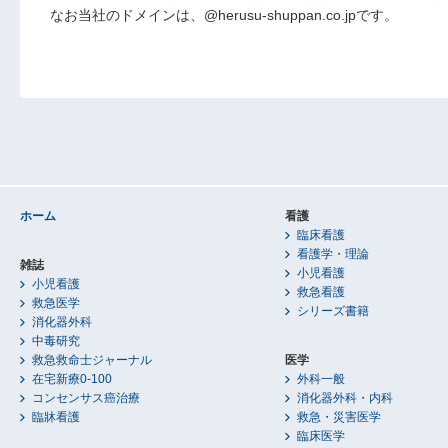
なお当社のドメインは、@herusu-shuppan.co.jpです。
ホーム
看護
臨床看護
看護学・理論
雑誌
小児看護
小児看護
救急看護
救急医学
シリーズ書籍
消化器外科
中毒研究
救急救命士ジャーナル
医学
在宅新療0-100
外科一般
コンセンサス癌治療
消化器外科・内科
臨牀看護
救急・災害医学
臨床医学