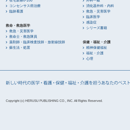
在宅新療0-100
外科一般
コンセンサス癌治療
消化器外科・内科
臨牀看護
救急・災害医学
臨床医学
感染症
救命・救急医学
シリーズ書籍
救急・災害医学
救命士・救急隊員
薬剤師・臨床検査技師・放射線技師
保健・福祉・介護
蘇生法・処置
精神保健福祉
福祉・介護
心理
Copyright (c) HERUSU PUBLISHING CO., INC.
All Rights Reserved.