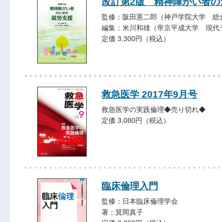
改訂第2版 精神障がい者の
監修：阪田憲二郎（神戸学院大学 総
編集：米川和雄（帝京平成大学 現代
定価 3,300円（税込）
救急医学 2017年9月号
救急医学の実践倫理◆売り切れ◆
定価 3,080円（税込）
臨床倫理入門
監修：日本臨床倫理学会
著：箕岡真子