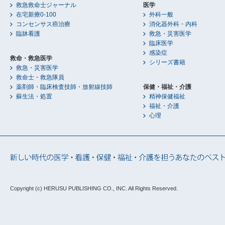
救急救命士ジャーナル
医学
在宅新療0-100
外科一般
コンセンサス癌治療
消化器外科・内科
臨牀看護
救急・災害医学
臨床医学
感染症
救命・救急医学
シリーズ書籍
救急・災害医学
救命士・救急隊員
薬剤師・臨床検査技師・放射線技師
保健・福祉・介護
蘇生法・処置
精神保健福祉
福祉・介護
心理
Copyright (c) HERUSU PUBLISHING CO., INC.
All Rights Reserved.