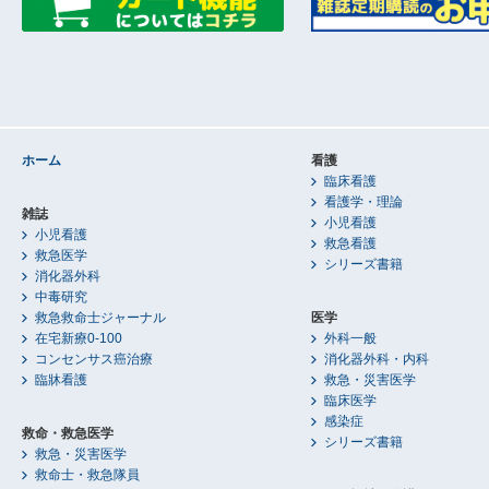
ホーム
看護
臨床看護
看護学・理論
雑誌
小児看護
小児看護
救急看護
救急医学
シリーズ書籍
消化器外科
中毒研究
救急救命士ジャーナル
医学
在宅新療0-100
外科一般
コンセンサス癌治療
消化器外科・内科
臨牀看護
救急・災害医学
臨床医学
感染症
救命・救急医学
シリーズ書籍
救急・災害医学
救命士・救急隊員