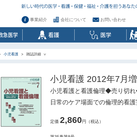
事業紹介
会社について
お問い合わせ
小児看護
雑誌詳細
小児看護 2012年7月
小児看護と看護倫理◆売り切れ
日常のケア場面での倫理的看護
2,860
定価
円（税込）
第35巻第8号