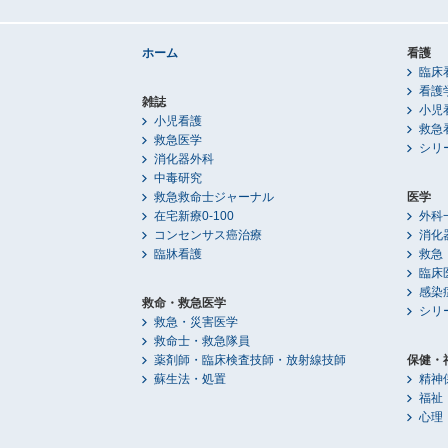
ホーム
看護
臨床
看護
雑誌
小児
小児看護
救急
救急医学
シリ
消化器外科
中毒研究
救急救命士ジャーナル
医学
在宅新療0-100
外科
コンセンサス癌治療
消化
臨牀看護
救急
臨床
感染
救命・救急医学
シリ
救急・災害医学
救命士・救急隊員
薬剤師・臨床検査技師・放射線技師
保健・
蘇生法・処置
精神
福祉
心理