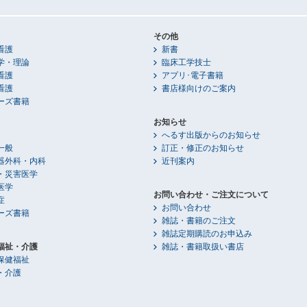
その他
看護
新書
学・理論
臨床工学技士
看護
アプリ･電子書籍
看護
書店様向けのご案内
ーズ書籍
お知らせ
へるす出版からのお知らせ
一般
訂正・修正のお知らせ
器外科・内科
近刊案内
・災害医学
医学
お問い合わせ・ご注文について
症
お問い合わせ
ーズ書籍
雑誌・書籍のご注文
雑誌定期購読のお申込み
福祉・介護
雑誌・書籍取扱い書店
保健福祉
・介護