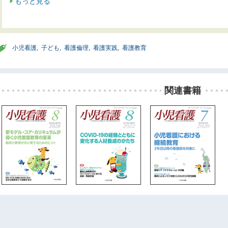
もっと見る
小児看護
,
子ども
,
看護倫理
,
看護実践
,
看護教育
関連書籍