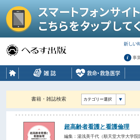
事
書籍・雑誌検索
カテゴリー選択
超高齢者看護と看護倫理
編集：湯浅美千代（順天堂大学大学院