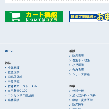
ホーム
看護
臨床看護
看護学・理論
雑誌
小児看護
小児看護
救急看護
救急医学
シリーズ書籍
消化器外科
中毒研究
救急救命士ジャーナル
医学
在宅新療0-100
外科一般
コンセンサス癌治療
消化器外科・内科
臨牀看護
救急・災害医学
臨床医学