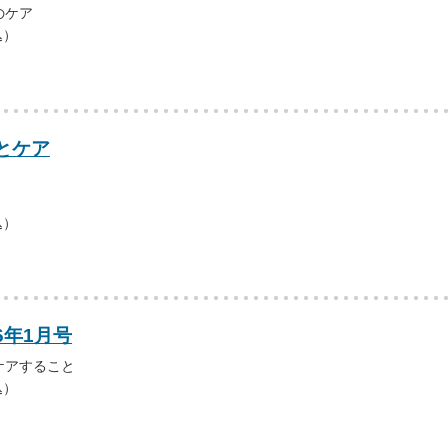
のケア
込）
とケア
込）
6年1月号
ケアすること
込）