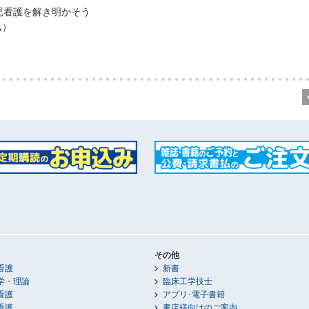
児看護を解き明かそう
込）
その他
看護
新書
学・理論
臨床工学技士
看護
アプリ･電子書籍
看護
書店様向けのご案内