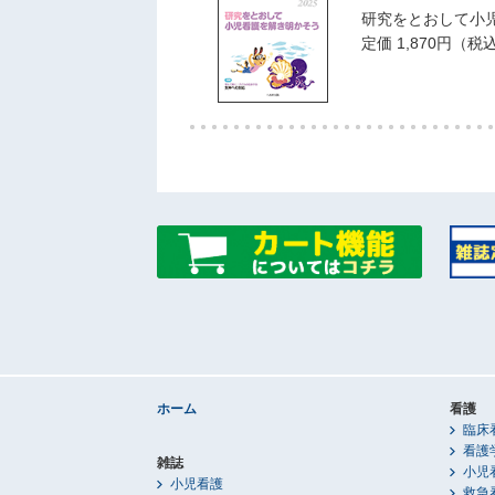
研究をとおして小
定価 1,870円（税
ホーム
看護
臨床
看護
雑誌
小児
小児看護
救急