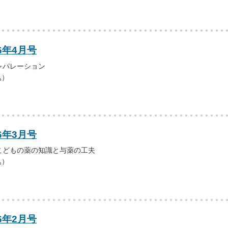
6年4月号
レパレーション
込）
6年3月号
こどもの薬の知識と与薬の工夫
込）
6年2月号