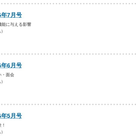
6年7月号
機能に与える影響
込）
6年6月号
い・面会
込）
6年5月号
験！
込）