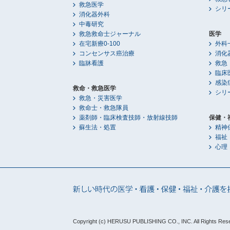
救急医学
シリ
消化器外科
中毒研究
救急救命士ジャーナル
医学
在宅新療0-100
外科
コンセンサス癌治療
消化
臨牀看護
救急
臨床
感染
救命・救急医学
シリ
救急・災害医学
救命士・救急隊員
薬剤師・臨床検査技師・放射線技師
保健・
蘇生法・処置
精神
福祉
心理
Copyright (c) HERUSU PUBLISHING CO., INC.
All Rights Res