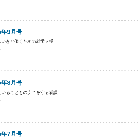
5年9月号
きいきと働くための就労支援
込）
5年8月号
ているこどもの安全を守る看護
込）
5年7月号