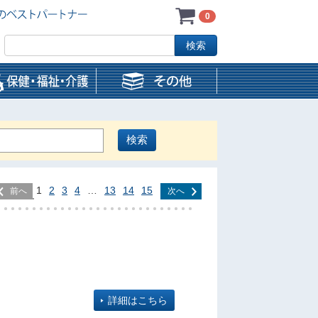
0
1
2
3
4
…
13
14
15
前へ
次へ
詳細はこちら