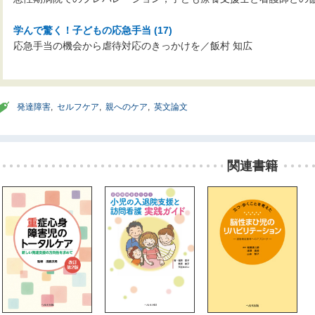
学んで驚く！子どもの応急手当 (17)
応急手当の機会から虐待対応のきっかけを／飯村 知広
発達障害
,
セルフケア
,
親へのケア
,
英文論文
関連書籍