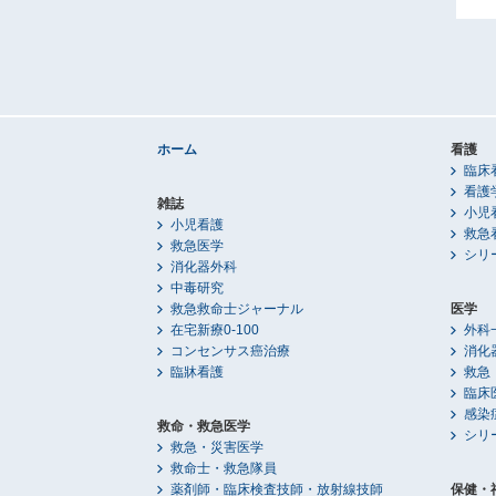
ホーム
看護
臨床
看護
雑誌
小児
小児看護
救急
救急医学
シリ
消化器外科
中毒研究
救急救命士ジャーナル
医学
在宅新療0-100
外科
コンセンサス癌治療
消化
臨牀看護
救急
臨床
感染
救命・救急医学
シリ
救急・災害医学
救命士・救急隊員
薬剤師・臨床検査技師・放射線技師
保健・