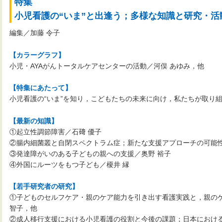
特集
小児看護の“いま”と出逢う；多様な知識と研究・活
編集／加藤 令子
【カラーグラフ】
小児・AYAがんトータルケアセンターの活動／河俣 あゆみ，他
【特集にあたって】
小児看護の“いま”を知り，こどもたちの未来に向け，私たちが取り組
【最新の知識】
①起立性調節障害／石𥔎 優子
②腸内細菌叢と自閉スペクトラム症；新たな支援アプローチの可能性
③発達障がいのある子どもの親への支援／奥野 裕子
④外国にルーツをもつ子ども／榎井 縁
【若手研究者の研究】
①子どものセルフケア・親のケア能力を引き出す看護実践と，親のケ
智子，他
②成人移行支援における小児看護の役割と今後の課題；日本におけ