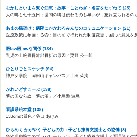
むかしといまを繋ぐ知恵；故事・ことわざ・名言をたずねて (25)
人の噂も七十五日；世間の噂は伝わるのも早いが，忘れ去られるのも
あまの橋架け；病院にかかわるみんなのコミュニケーション (21)
医療政策に参画する③；目の前で行われた制度変更，国民の意見を反
医law医lawな関係 (134)
乳児の上腕骨骨幹部骨折の原因／粟野 公一郎
ひとりごとスケッチ (94)
神戸女学院 岡田山キャンパス／土田 菜摘
かれいどすこーぷ (138)
夢の国ならぬ「夢の沼」／小鳥遊 遊鳥
看護系絵本堂 (138)
133cmの景色／谷口 あけみ
ひらめく かがやく 子どもの力；子ども療養支援士との協働 (3)
急性期病院でのプレパレーション；子ども療養支援士と看護師との協