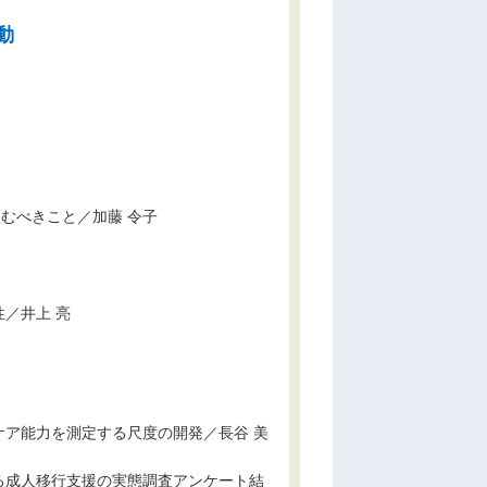
動
むべきこと／加藤 令子
／井上 亮
ア能力を測定する尺度の開発／長谷 美
る成人移行支援の実態調査アンケート結