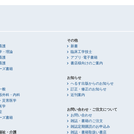
その他
看護
新書
学・理論
臨床工学技士
看護
アプリ･電子書籍
看護
書店様向けのご案内
ーズ書籍
お知らせ
へるす出版からのお知らせ
一般
訂正・修正のお知らせ
器外科・内科
近刊案内
・災害医学
医学
お問い合わせ・ご注文について
症
お問い合わせ
ーズ書籍
雑誌・書籍のご注文
雑誌定期購読のお申込み
福祉・介護
雑誌・書籍取扱い書店