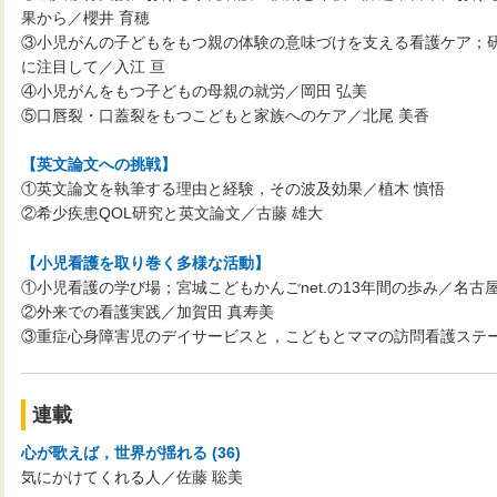
果から／櫻井 育穂
③小児がんの子どもをもつ親の体験の意味づけを支える看護ケア；
に注目して／入江 亘
④小児がんをもつ子どもの母親の就労／岡田 弘美
⑤口唇裂・口蓋裂をもつこどもと家族へのケア／北尾 美香
【英文論文への挑戦】
①英文論文を執筆する理由と経験，その波及効果／植木 慎悟
②希少疾患QOL研究と英文論文／古藤 雄大
【小児看護を取り巻く多様な活動】
①小児看護の学び場；宮城こどもかんごnet.の13年間の歩み／名古屋
②外来での看護実践／加賀田 真寿美
③重症心身障害児のデイサービスと，こどもとママの訪問看護ステー
連載
心が歌えば，世界が揺れる (36)
気にかけてくれる人／佐藤 聡美