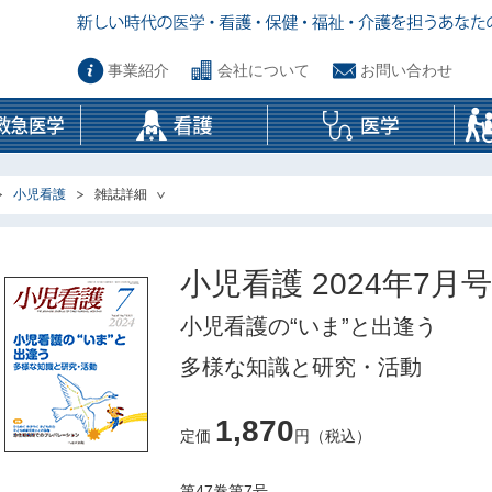
事業紹介
会社について
お問い合わせ
小児看護
雑誌詳細
小児看護 2024年7月号
小児看護の“いま”と出逢う
多様な知識と研究・活動
1,870
定価
円（税込）
第47巻第7号