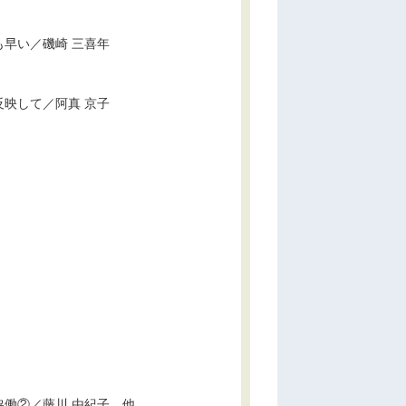
早い／磯崎 三喜年
映して／阿真 京子
働②／藤川 由紀子，他