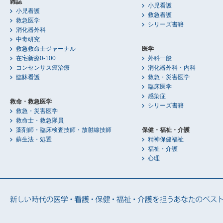
雑誌
小児看護
小児看護
救急看護
救急医学
シリーズ書籍
消化器外科
中毒研究
救急救命士ジャーナル
医学
在宅新療0-100
外科一般
コンセンサス癌治療
消化器外科・内科
臨牀看護
救急・災害医学
臨床医学
感染症
救命・救急医学
シリーズ書籍
救急・災害医学
救命士・救急隊員
薬剤師・臨床検査技師・放射線技師
保健・福祉・介護
蘇生法・処置
精神保健福祉
福祉・介護
心理