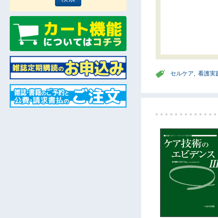
セルケア
,
看護実