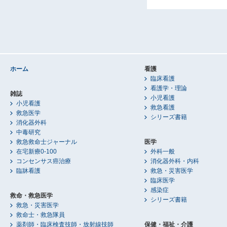
ホーム
看護
臨床看護
看護学・理論
雑誌
小児看護
小児看護
救急看護
救急医学
シリーズ書籍
消化器外科
中毒研究
救急救命士ジャーナル
医学
在宅新療0-100
外科一般
コンセンサス癌治療
消化器外科・内科
臨牀看護
救急・災害医学
臨床医学
感染症
救命・救急医学
シリーズ書籍
救急・災害医学
救命士・救急隊員
薬剤師・臨床検査技師・放射線技師
保健・福祉・介護