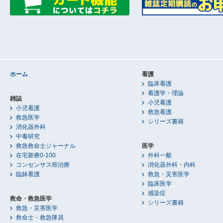
ホーム
看護
臨床看護
看護学・理論
雑誌
小児看護
小児看護
救急看護
救急医学
シリーズ書籍
消化器外科
中毒研究
救急救命士ジャーナル
医学
在宅新療0-100
外科一般
コンセンサス癌治療
消化器外科・内科
臨牀看護
救急・災害医学
臨床医学
感染症
救命・救急医学
シリーズ書籍
救急・災害医学
救命士・救急隊員