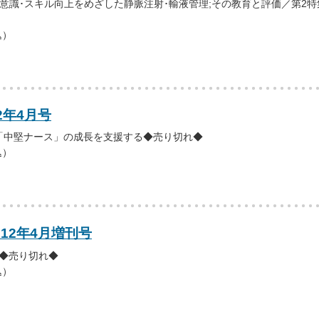
意識･スキル向上をめざした静脈注射･輸液管理;その教育と評価／第2
込）
2年4月号
「中堅ナース」の成長を支援する◆売り切れ◆
込）
012年4月増刊号
携◆売り切れ◆
込）