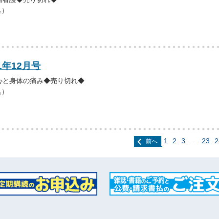
込）
1年12月号
心と身体の痛み◆売り切れ◆
込）
1
2
3
…
23
2
前へ