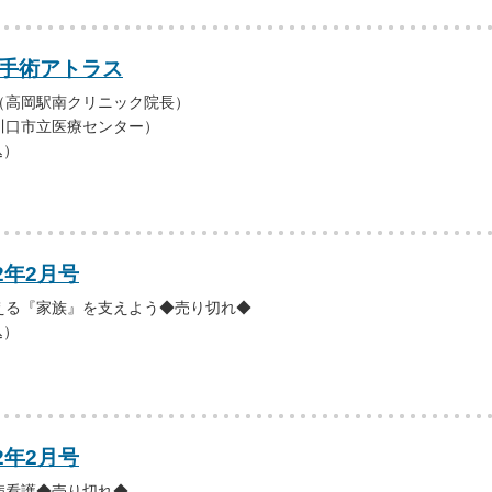
マ手術アトラス
（高岡駅南クリニック院長）
川口市立医療センター）
込）
2年2月号
える『家族』を支えよう◆売り切れ◆
込）
2年2月号
病看護◆売り切れ◆