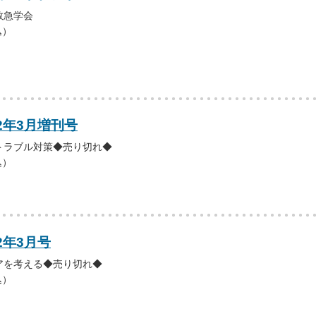
救急学会
込）
12年3月増刊号
トラブル対策◆売り切れ◆
込）
2年3月号
アを考える◆売り切れ◆
込）