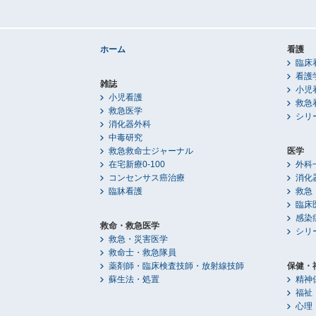
ホーム
看護
臨床
看護
雑誌
小児
小児看護
救急
救急医学
シリ
消化器外科
中毒研究
救急救命士ジャーナル
医学
在宅新療0-100
外科
コンセンサス癌治療
消化
臨牀看護
救急
臨床
感染
救命・救急医学
シリ
救急・災害医学
救命士・救急隊員
薬剤師・臨床検査技師・放射線技師
保健・
蘇生法・処置
精神
福祉
心理