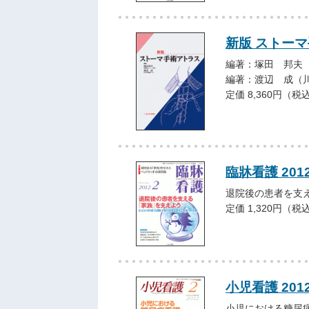
新版 ストー
編著：塚田 邦夫
編著：渡辺 成（
定価 8,360円（税
臨牀看護 201
退院後の患者を支
定価 1,320円（税
小児看護 201
小児における糖尿