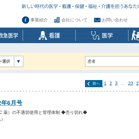
事業紹介
会社について
お問い合わせ
ー選択
1
2
3
…
23
2
前へ
2年6月号
C 薬）の不適切使用と管理体制 ◆売り切れ◆
込）