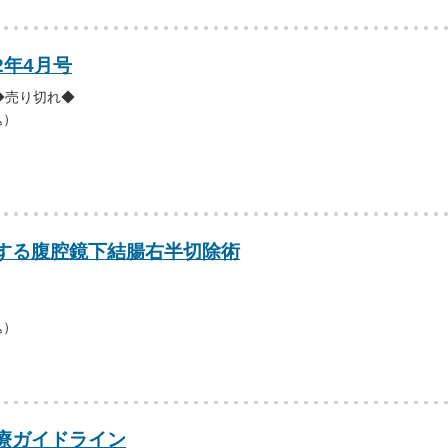
2年4月号
◆売り切れ◆
込）
する腹腔鏡下結腸右半切除術
込）
療ガイドライン