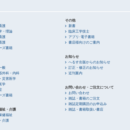
その他
看護
新書
学・理論
臨床工学技士
看護
アプリ･電子書籍
看護
書店様向けのご案内
ーズ書籍
お知らせ
へるす出版からのお知らせ
一般
訂正・修正のお知らせ
器外科・内科
近刊案内
・災害医学
医学
お問い合わせ・ご注文について
症
お問い合わせ
ーズ書籍
雑誌・書籍のご注文
雑誌定期購読のお申込み
福祉・介護
雑誌・書籍取扱い書店
保健福祉
・介護