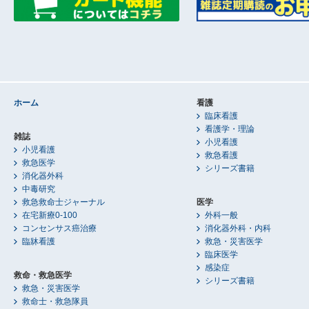
ホーム
看護
臨床看護
看護学・理論
雑誌
小児看護
小児看護
救急看護
救急医学
シリーズ書籍
消化器外科
中毒研究
救急救命士ジャーナル
医学
在宅新療0-100
外科一般
コンセンサス癌治療
消化器外科・内科
臨牀看護
救急・災害医学
臨床医学
感染症
救命・救急医学
シリーズ書籍
救急・災害医学
救命士・救急隊員