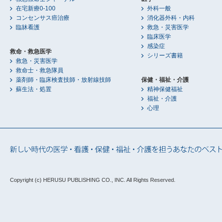
在宅新療0-100
外科一般
コンセンサス癌治療
消化器外科・内科
臨牀看護
救急・災害医学
臨床医学
感染症
救命・救急医学
シリーズ書籍
救急・災害医学
救命士・救急隊員
薬剤師・臨床検査技師・放射線技師
保健・福祉・介護
蘇生法・処置
精神保健福祉
福祉・介護
心理
Copyright (c) HERUSU PUBLISHING CO., INC.
All Rights Reserved.