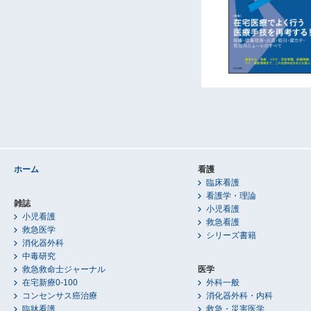
ホーム
看護
臨床看護
看護学・理論
雑誌
小児看護
小児看護
救急看護
救急医学
シリーズ書籍
消化器外科
中毒研究
救急救命士ジャーナル
医学
在宅新療0-100
外科一般
コンセンサス癌治療
消化器外科・内科
臨牀看護
救急・災害医学