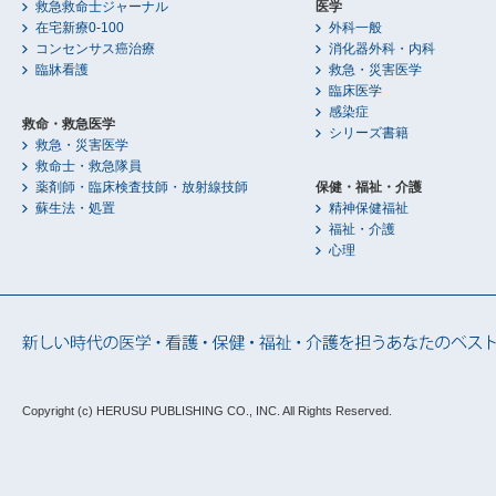
救急救命士ジャーナル
医学
在宅新療0-100
外科一般
コンセンサス癌治療
消化器外科・内科
臨牀看護
救急・災害医学
臨床医学
感染症
救命・救急医学
シリーズ書籍
救急・災害医学
救命士・救急隊員
薬剤師・臨床検査技師・放射線技師
保健・福祉・介護
蘇生法・処置
精神保健福祉
福祉・介護
心理
Copyright (c) HERUSU PUBLISHING CO., INC.
All Rights Reserved.