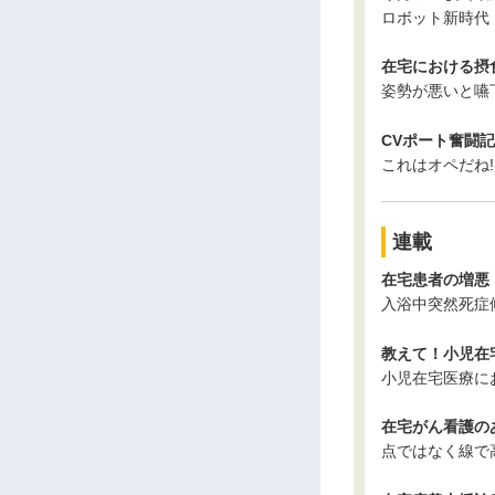
ロボット新時代
在宅における摂食
姿勢が悪いと嚥
CVポート奮闘記 
これはオペだね!
連載
在宅患者の増悪
入浴中突然死症
教えて！小児在宅
小児在宅医療に
在宅がん看護の
点ではなく線で