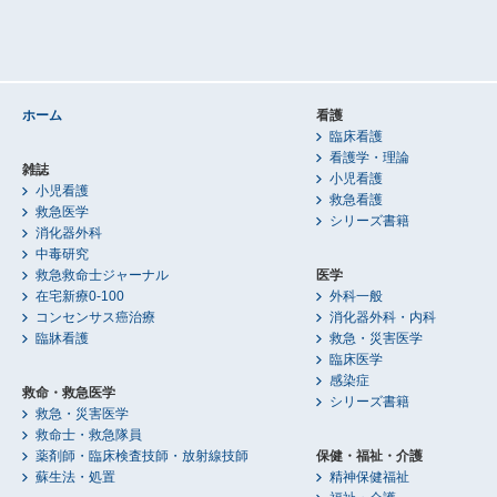
ホーム
看護
臨床看護
看護学・理論
雑誌
小児看護
小児看護
救急看護
救急医学
シリーズ書籍
消化器外科
中毒研究
救急救命士ジャーナル
医学
在宅新療0-100
外科一般
コンセンサス癌治療
消化器外科・内科
臨牀看護
救急・災害医学
臨床医学
感染症
救命・救急医学
シリーズ書籍
救急・災害医学
救命士・救急隊員
薬剤師・臨床検査技師・放射線技師
保健・福祉・介護
蘇生法・処置
精神保健福祉