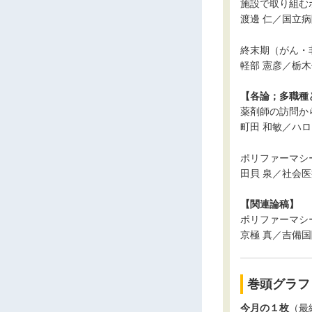
施設で取り組む
渡邊 仁／国立
終末期（がん・
軽部 憲彦／栃
【各論；多職種
薬剤師の訪問か
町田 和敏／ハ
ポリファーマシ
田貝 泉／社会
【関連論稿】
ポリファーマシ
京極 真／吉備
巻頭グラフ
今月の１枚
（最