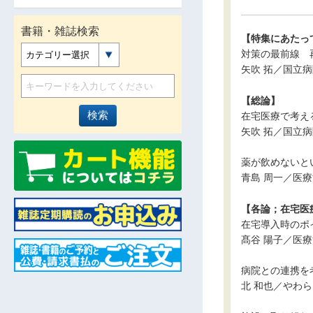
書籍・雑誌検索
【特集にあたっ
対策の最前線 
カテゴリー選択
矢吹 拓／国立
【総論】
在宅医療で考え
矢吹 拓／国立
薬が飲めないと
青島 周一／医
【各論；在宅医
在宅導入時のポ
髙谷 陽子／医
病院との連携を
北 和也／やわ