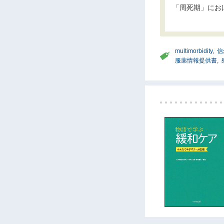
「周死期」にお
multimorbidity
,
信
服薬情報提供書
,