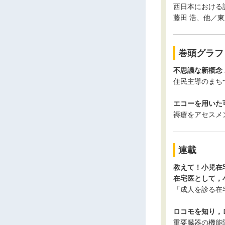
西日本における
藤田 浩、他／
巻頭グラフ
不思議な新概念 
住民主導のまち
エコーを用いた
褥瘡をアセスメ
連載
教えて！小児在
在宅医として，小
「成人を診る在
ロコモを知り，ロ
重要臓器の機能