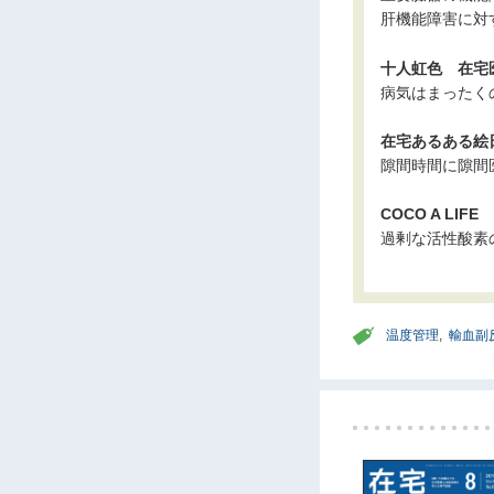
肝機能障害に対
十人虹色 在宅医
病気はまったく
在宅あるある絵日
隙間時間に隙間
COCO A LIF
過剰な活性酸素
温度管理
,
輸血副