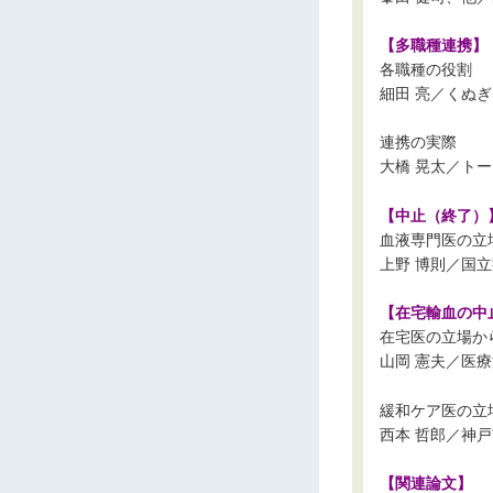
【多職種連携】
各職種の役割
細田 亮／くぬ
連携の実際
大橋 晃太／ト
【中止（終了）
血液専門医の立
上野 博則／国
【在宅輸血の中
在宅医の立場か
山岡 憲夫／医
緩和ケア医の立
西本 哲郎／神
【関連論文】