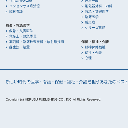
在宅新療0-100
外科一般
コンセンサス癌治療
消化器外科・内科
臨牀看護
救急・災害医学
臨床医学
感染症
救命・救急医学
シリーズ書籍
救急・災害医学
救命士・救急隊員
薬剤師・臨床検査技師・放射線技師
保健・福祉・介護
蘇生法・処置
精神保健福祉
福祉・介護
心理
Copyright (c) HERUSU PUBLISHING CO., INC.
All Rights Reserved.