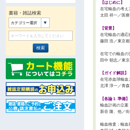
【はじめに】
在宅輸血の考え
書籍・雑誌検索
太田 祥一／医
カテゴリー選択
【背景】
在宅輸血の適応
藤田 浩／東京
在宅での輸血の
田中 朝志／東
【ガイド解説】
在宅赤血球輸血
北澤 淳一／青
【各論１ 準備】
輸血計画の立案
新谷 隆、他／
輸血検査；輸血