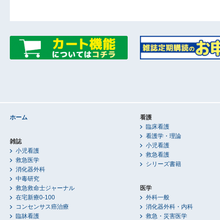
ホーム
看護
臨床看護
看護学・理論
雑誌
小児看護
小児看護
救急看護
救急医学
シリーズ書籍
消化器外科
中毒研究
救急救命士ジャーナル
医学
在宅新療0-100
外科一般
コンセンサス癌治療
消化器外科・内科
臨牀看護
救急・災害医学