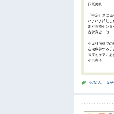
四竈美帆
「特定行為に係
いよいよ始動し
別府医療センタ
古賀寛史，他
小児科病棟での
在宅療養する子
医療的ケアに必
小泉恵子
小児がん
,
小児が