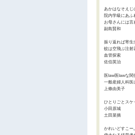
あかはなそえじ
院内学級にあふ
お母さんには言
副島賢和
振り返れば寄生
蚊は空飛ぶ注射
血管探索
佐伯英治
医law医lawな
一般産婦人科医
上條由美子
ひとりごとスケ
小田原城
土田菜摘
かれいどすこー