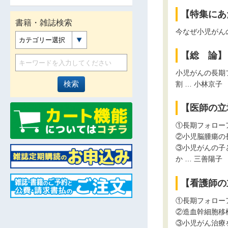
【特集にあ
書籍・雑誌検索
今なぜ小児がん
カテゴリー選択
【総 論】
小児がんの長期
割 … 小林京子
【医師の立
①長期フォロー
②小児脳腫瘍の
③小児がんの子
か … 三善陽子
【看護師の
①長期フォロー
②造血幹細胞移
③小児がん治療