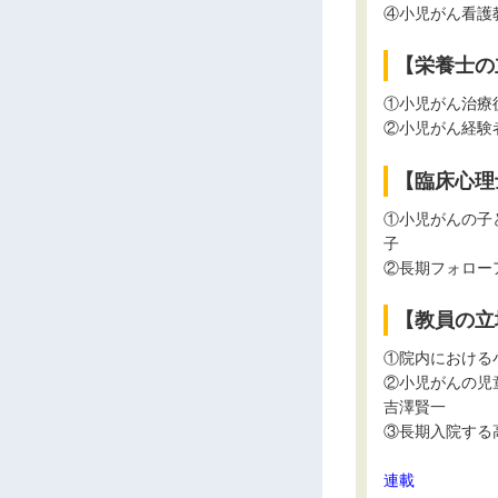
④小児がん看護
【栄養士の
①小児がん治療
②小児がん経験
【臨床心理
①小児がんの子
子
②長期フォロー
【教員の立
①院内における
②小児がんの児
吉澤賢一
③長期入院する
連載