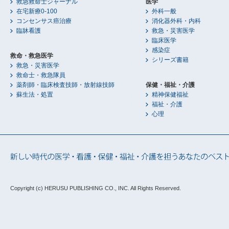
救急救命士ジャーナル
医学
在宅新療0-100
外科一般
コンセンサス癌治療
消化器外科・内科
臨牀看護
救急・災害医学
臨床医学
感染症
救命・救急医学
シリーズ書籍
救急・災害医学
救命士・救急隊員
薬剤師・臨床検査技師・放射線技師
保健・福祉・介護
蘇生法・処置
精神保健福祉
福祉・介護
心理
Copyright (c) HERUSU PUBLISHING CO., INC.
All Rights Reserved.