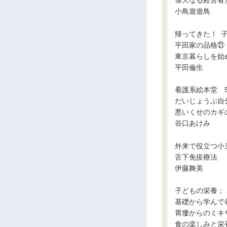
偉大なる経営者
小鳥遊遊鳥
帰ってきた！ 
平田家の品格㉑
東京暮らしを始
平田倫生
看護系絵本堂 5
だいじょうぶ自
悪いくせのカギ
谷口あけみ
外来で役立つ小
舌下免疫療法
伊藤舞美
子どもの栄養；
基礎から学んで
胃瘻からのミキ
食の楽しみと栄