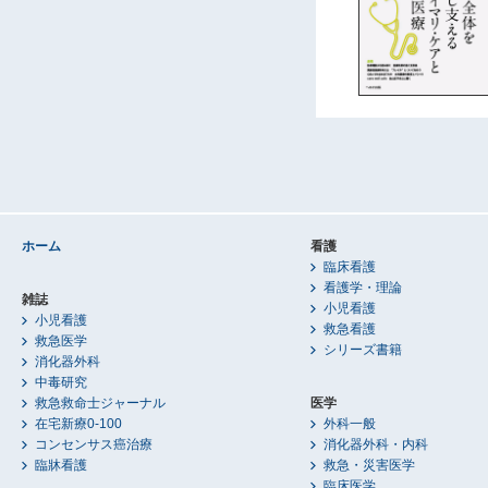
ホーム
看護
臨床看護
看護学・理論
雑誌
小児看護
小児看護
救急看護
救急医学
シリーズ書籍
消化器外科
中毒研究
救急救命士ジャーナル
医学
在宅新療0-100
外科一般
コンセンサス癌治療
消化器外科・内科
臨牀看護
救急・災害医学
臨床医学