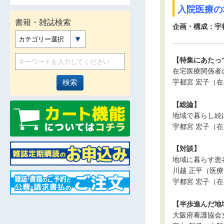
入院医療の
書籍・雑誌検索
企画・構成：宇
カテゴリー選択
【特集にあたっ
在宅医療関係者
宇都宮 宏子（
【総論】
地域で暮らし続ける
宇都宮 宏子（
【対談】
地域に暮らす患
川越 正平（医
宇都宮 宏子（
【半歩進んだ地
大阪府看護協会