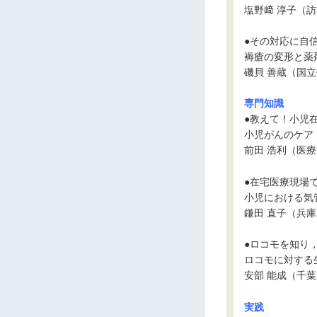
塩野﨑 淳子（
●その対応に自信
褥瘡の変形と薬
磯貝 善蔵（国
専門知識
●教えて！小児在
小児がんのケア
前田 浩利（医
●在宅医療現場で
小児における気
鎌田 直子（兵庫
●ロコモを知り
ロコモに対する
安部 能成（千
実践