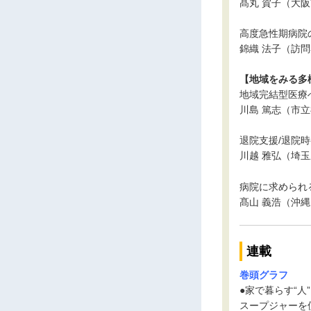
髙丸 賀子（大
高度急性期病院
錦織 法子（訪
【地域をみる多
地域完結型医療
川島 篤志（市
退院支援/退院
川越 雅弘（埼
病院に求められ
髙山 義浩（沖
連載
巻頭グラフ
●家で暮らす“人”
スープジャーを