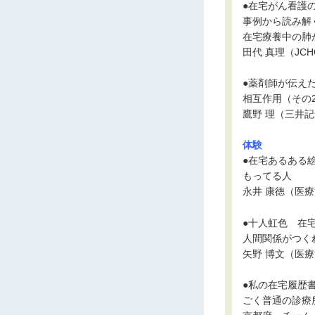
●在宅がん看護
事例から読み解く
在宅療養中の肺
田代 真理（J
●薬剤師が伝えた
相互作用（その
鷹野 理（三井
体験
●在宅あるある絵
もってる人
永井 康徳（医
●十人虹色 在
人間関係がつく
矢野 博文（医
●私の在宅履歴書
ごく普通の診療