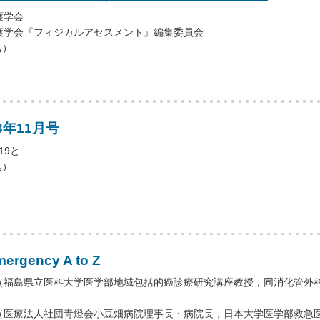
護学会
護学会『フィジカルアセスメント』編集委員会
込）
3年11月号
19と
込）
ergency A to Z
（福島県立医科大学医学部地域包括的癌診療研究講座教授，同消化管外
（医療法人社団青燈会小豆畑病院理事長・病院長，日本大学医学部救急