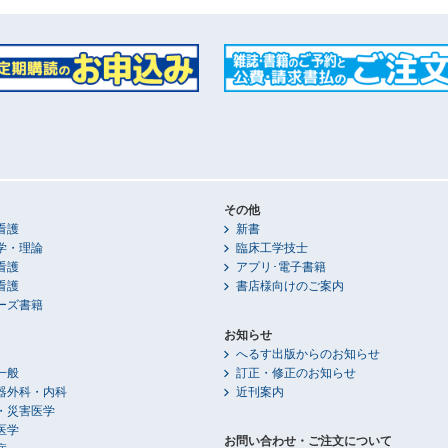
その他
看護
新書
学・理論
臨床工学技士
看護
アプリ･電子書籍
看護
書店様向けのご案内
ーズ書籍
お知らせ
へるす出版からのお知らせ
一般
訂正・修正のお知らせ
器外科・内科
近刊案内
・災害医学
医学
お問い合わせ・ご注文について