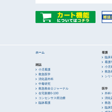
ホーム
看護
臨床
看護
雑誌
小児
小児看護
救急
救急医学
シリ
消化器外科
中毒研究
救急救命士ジャーナル
医学
在宅新療0-100
外科
コンセンサス癌治療
消化
臨牀看護
救急
臨床