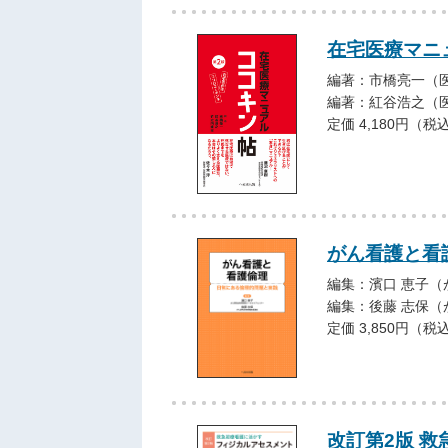
在宅医療マニュ
編著：市橋亮一（医
編著：紅谷浩之（
定価 4,180円（税
がん看護と看
編集：濱口 恵子
編集：後藤 志保
定価 3,850円（税
改訂第2版 