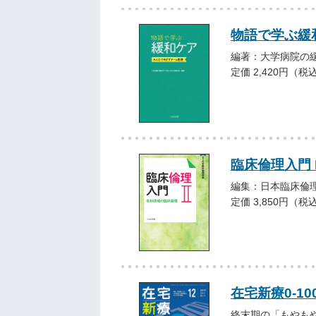
物語で学ぶ緩
編著：大学病院の
定価 2,420円（税
臨床倫理入門 I
編集：日本臨床倫
定価 3,850円（税
在宅新療0-100
終末期の「もやも