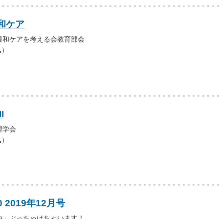
和ケア
緩和ケアを考える会教育部会
込）
I
理学会
込）
 2019年12月号
や」ぶっちゃけちゃいます！