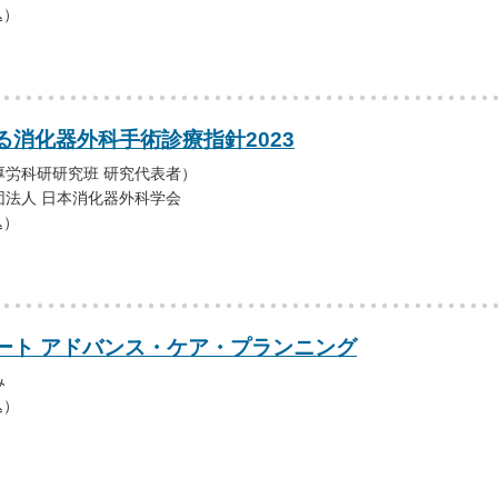
込）
る消化器外科手術診療指針2023
厚労科研研究班 研究代表者）
団法人 日本消化器外科学会
込）
ート アドバンス・ケア・プランニング
み
込）