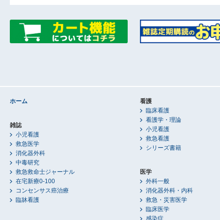
ホーム
看護
臨床看護
看護学・理論
雑誌
小児看護
小児看護
救急看護
救急医学
シリーズ書籍
消化器外科
中毒研究
救急救命士ジャーナル
医学
在宅新療0-100
外科一般
コンセンサス癌治療
消化器外科・内科
臨牀看護
救急・災害医学
臨床医学
感染症