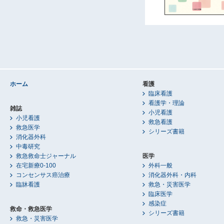
ホーム
看護
臨床看護
看護学・理論
雑誌
小児看護
小児看護
救急看護
救急医学
シリーズ書籍
消化器外科
中毒研究
救急救命士ジャーナル
医学
在宅新療0-100
外科一般
コンセンサス癌治療
消化器外科・内科
臨牀看護
救急・災害医学
臨床医学
感染症
救命・救急医学
シリーズ書籍
救急・災害医学