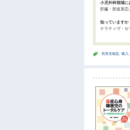
小児外科領域にお
肝臓・胆道系②
知っていますか 内
ナラティヴ・セ
気管支喘息
,
吸入