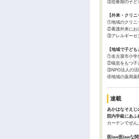
③思春期の子ど
【外来・クリニ
①地域のクリニ
②看護外来にお
③アレルギーセ
【地域で子ども
①名古屋市小学
②喘息をもつ子
③NPO法人の
④地域の薬局薬
連載
あかはなそえじ
院内学級にあふれ
カーテンでぜん
医law医lawな関係