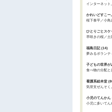
インターネット
かれいどすこーぷ 
桜下泰平／小鳥
ひとりごとスケッチ
早咲きの桜／土
福島日記 (14)
夢みるボランテ
子どもの世界がみ
食べ物の分配と
看護系絵本堂 (8
気管支ぜんそく
小児のてんかん (
小児に多いてん