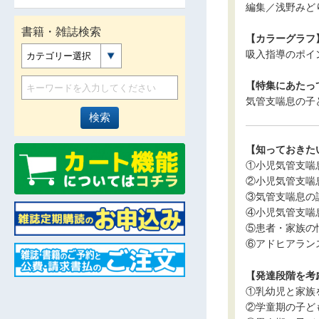
編集／浅野みど
書籍・雑誌検索
【カラーグラフ
吸入指導のポイ
カテゴリー選択
【特集にあたっ
気管支喘息の子
【知っておきた
①小児気管支喘息
②小児気管支喘
③気管支喘息の
④小児気管支喘
⑤患者・家族の
⑥アドヒアラン
【発達段階を考
①乳幼児と家族
②学童期の子ど