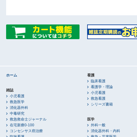
ホーム
看護
臨床看護
看護学・理論
雑誌
小児看護
小児看護
救急看護
救急医学
シリーズ書籍
消化器外科
中毒研究
救急救命士ジャーナル
医学
在宅新療0-100
外科一般
コンセンサス癌治療
消化器外科・内科
臨牀看護
救急・災害医学