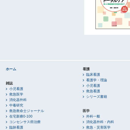
ホーム
看護
臨床看護
看護学・理論
雑誌
小児看護
小児看護
救急看護
救急医学
シリーズ書籍
消化器外科
中毒研究
救急救命士ジャーナル
医学
在宅新療0-100
外科一般
コンセンサス癌治療
消化器外科・内科
臨牀看護
救急・災害医学