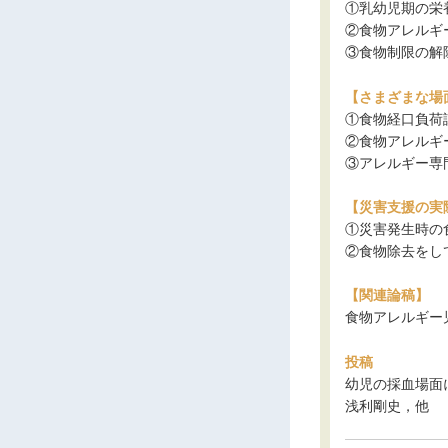
①乳幼児期の栄
②食物アレルギ
③食物制限の解
【さまざまな場
①食物経口負荷
②食物アレルギ
③アレルギー専
【災害支援の実
①災害発生時の
②食物除去をし
【関連論稿】
食物アレルギー
投稿
幼児の採血場面
浅利剛史，他