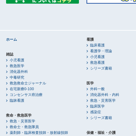
ホーム
看護
臨床看護
看護学・理論
雑誌
小児看護
小児看護
救急看護
救急医学
シリーズ書籍
消化器外科
中毒研究
救急救命士ジャーナル
医学
在宅新療0-100
外科一般
コンセンサス癌治療
消化器外科・内科
臨牀看護
救急・災害医学
臨床医学
感染症
救命・救急医学
シリーズ書籍
救急・災害医学
救命士・救急隊員
薬剤師・臨床検査技師・放射線技師
保健・福祉・介護