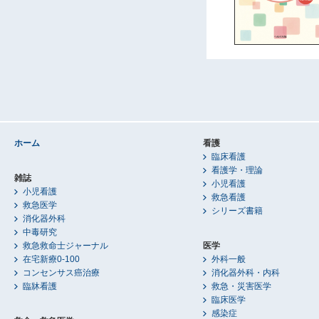
ホーム
看護
臨床看護
看護学・理論
雑誌
小児看護
小児看護
救急看護
救急医学
シリーズ書籍
消化器外科
中毒研究
救急救命士ジャーナル
医学
在宅新療0-100
外科一般
コンセンサス癌治療
消化器外科・内科
臨牀看護
救急・災害医学
臨床医学
感染症