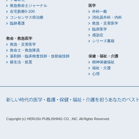
救急救命士ジャーナル
医学
在宅新療0-100
外科一般
コンセンサス癌治療
消化器外科・内科
臨牀看護
救急・災害医学
臨床医学
感染症
救命・救急医学
シリーズ書籍
救急・災害医学
救命士・救急隊員
薬剤師・臨床検査技師・放射線技師
保健・福祉・介護
蘇生法・処置
精神保健福祉
福祉・介護
心理
Copyright (c) HERUSU PUBLISHING CO., INC.
All Rights Reserved.