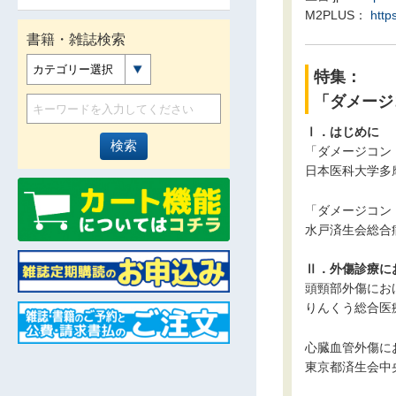
M2PLUS：
http
書籍・雑誌検索
カテゴリー選択
特集：
「ダメージ
Ⅰ．はじめに
「ダメージコン
日本医科大学多
「ダメージコン
水戸済生会総合
Ⅱ．外傷診療に
頭頸部外傷にお
りんくう総合医
心臓血管外傷に
東京都済生会中