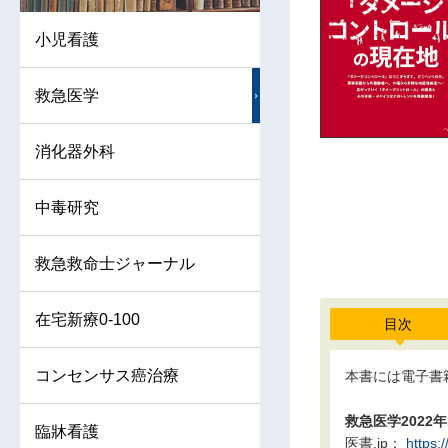
小児看護
救急医学
消化器外科
中毒研究
救急救命士ジャーナル
在宅新療0-100
目次
コンセンサス癌治療
本書には電子書
救急医学202
臨牀看護
医書.jp：
https: