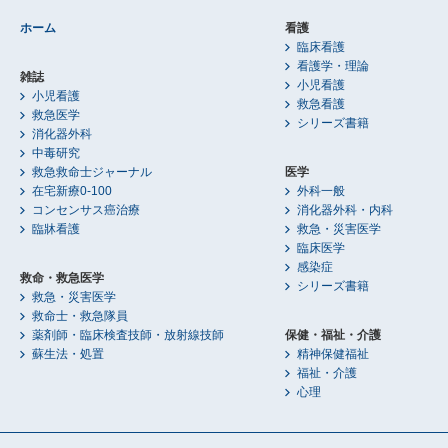
ホーム
看護
臨床看護
看護学・理論
雑誌
小児看護
小児看護
救急看護
救急医学
シリーズ書籍
消化器外科
中毒研究
救急救命士ジャーナル
医学
在宅新療0-100
外科一般
コンセンサス癌治療
消化器外科・内科
臨牀看護
救急・災害医学
臨床医学
感染症
救命・救急医学
シリーズ書籍
救急・災害医学
救命士・救急隊員
薬剤師・臨床検査技師・放射線技師
保健・福祉・介護
蘇生法・処置
精神保健福祉
福祉・介護
心理