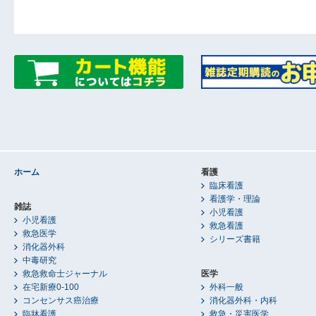
ホーム
看護
臨床看護
看護学・理論
雑誌
小児看護
小児看護
救急看護
救急医学
シリーズ書籍
消化器外科
中毒研究
救急救命士ジャーナル
医学
在宅新療0-100
外科一般
コンセンサス癌治療
消化器外科・内科
臨牀看護
救急・災害医学