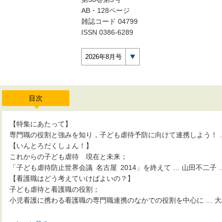
AB・128ページ
雑誌コード 04799
ISSN 0386-6289
2026年8月号
目次
【特集にあたって】
専門職の役割と強みを知り，子ども虐待予防に向けて連携しよう！ … 
【いんとろだくしょん！】
これからの子ども虐待 現在と未来；
「子ども虐待防止世界会議 名古屋 2014」を終えて … 山田不二子 …
【看護職はどう考えていけばよいの？】
子ども虐待と看護職の役割；
小児看護に携わる看護職の専門職連携のなかでの役割を中心に … 大島 