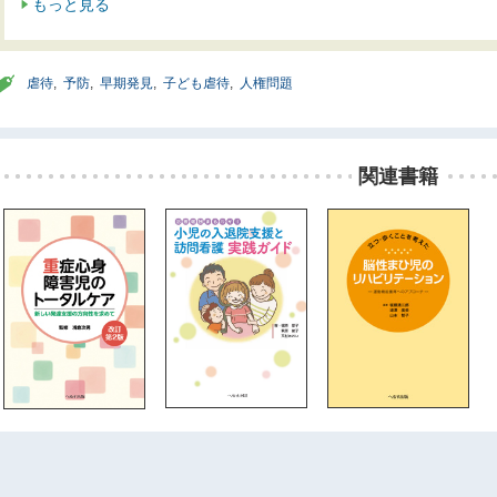
もっと見る
虐待
,
予防
,
早期発見
,
子ども虐待
,
人権問題
関連書籍