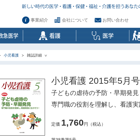
事業紹介
会社について
お問い合わせ
小児看護
雑誌詳細
小児看護 2015年5月号
子どもの虐待の予防・早期発見
専門職の役割を理解し、看護実
1,760
定価
円（税込）
第38巻第5号