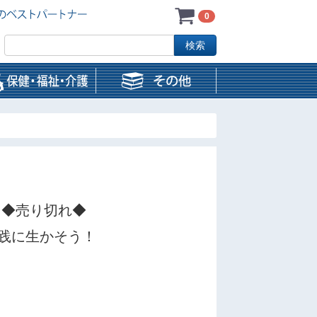
0
 ◆売り切れ◆
践に生かそう！