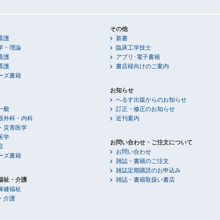
その他
看護
新書
学・理論
臨床工学技士
看護
アプリ･電子書籍
看護
書店様向けのご案内
ーズ書籍
お知らせ
へるす出版からのお知らせ
一般
訂正・修正のお知らせ
器外科・内科
近刊案内
・災害医学
医学
お問い合わせ・ご注文について
症
お問い合わせ
ーズ書籍
雑誌・書籍のご注文
雑誌定期購読のお申込み
福祉・介護
雑誌・書籍取扱い書店
保健福祉
・介護