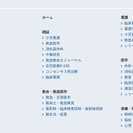
ホーム
看護
臨床
看護
雑誌
小児
小児看護
救急
救急医学
シリ
消化器外科
中毒研究
救急救命士ジャーナル
医学
在宅新療0-100
外科
コンセンサス癌治療
消化
臨牀看護
救急
臨床
感染
救命・救急医学
シリ
救急・災害医学
救命士・救急隊員
薬剤師・臨床検査技師・放射線技師
保健・
蘇生法・処置
精神
福祉
心理