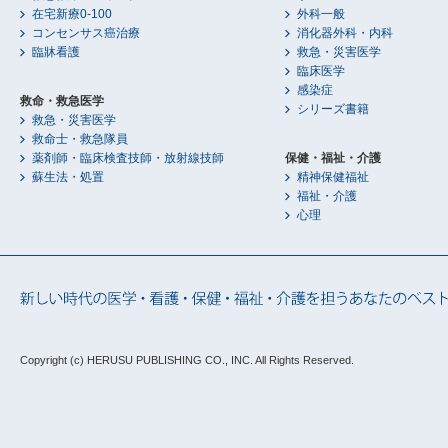
在宅新療0-100
外科一般
コンセンサス癌治療
消化器外科・内科
臨牀看護
救急・災害医学
臨床医学
感染症
救命・救急医学
シリーズ書籍
救急・災害医学
救命士・救急隊員
薬剤師・臨床検査技師・放射線技師
保健・福祉・介護
蘇生法・処置
精神保健福祉
福祉・介護
心理
Copyright (c) HERUSU PUBLISHING CO., INC.
All Rights Reserved.