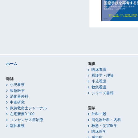
ホーム
看護
臨床看護
看護学・理論
雑誌
小児看護
小児看護
救急看護
救急医学
シリーズ書籍
消化器外科
中毒研究
救急救命士ジャーナル
医学
在宅新療0-100
外科一般
コンセンサス癌治療
消化器外科・内科
臨牀看護
救急・災害医学
臨床医学
感染症