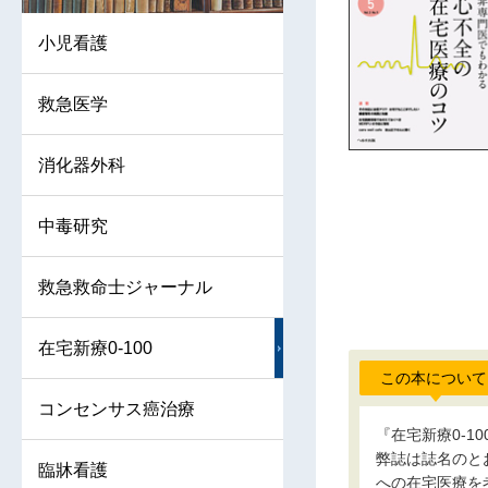
小児看護
救急医学
消化器外科
中毒研究
救急救命士ジャーナル
在宅新療0-100
この本について
コンセンサス癌治療
『在宅新療0-1
弊誌は誌名のと
臨牀看護
への在宅医療を