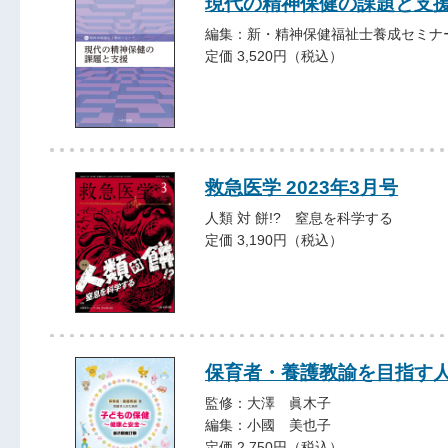
現代の精神保健の課題と支
編集：新・精神保健福祉士養成セミナ
定価 3,520円（税込）
救急医学 2023年3月号
人類 対 餅!? 窒息を科学する
定価 3,190円（税込）
保育者・養護教諭を目指す人
監修：大澤 眞木子
編集：小國 美也子
定価 2,750円（税込）