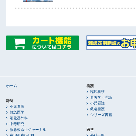
ホーム
看護
臨床看護
看護学・理論
雑誌
小児看護
小児看護
救急看護
救急医学
シリーズ書籍
消化器外科
中毒研究
救急救命士ジャーナル
医学
在宅新療0-100
外科一般