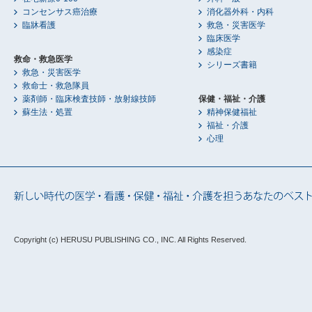
コンセンサス癌治療
消化器外科・内科
臨牀看護
救急・災害医学
臨床医学
感染症
救命・救急医学
シリーズ書籍
救急・災害医学
救命士・救急隊員
薬剤師・臨床検査技師・放射線技師
保健・福祉・介護
蘇生法・処置
精神保健福祉
福祉・介護
心理
Copyright (c) HERUSU PUBLISHING CO., INC.
All Rights Reserved.