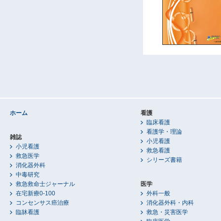
ホーム
看護
臨床看護
看護学・理論
雑誌
小児看護
小児看護
救急看護
救急医学
シリーズ書籍
消化器外科
中毒研究
救急救命士ジャーナル
医学
在宅新療0-100
外科一般
コンセンサス癌治療
消化器外科・内科
臨牀看護
救急・災害医学