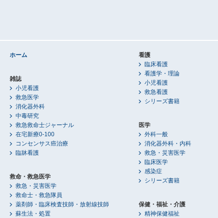
ホーム
看護
臨床看護
看護学・理論
雑誌
小児看護
小児看護
救急看護
救急医学
シリーズ書籍
消化器外科
中毒研究
救急救命士ジャーナル
医学
在宅新療0-100
外科一般
コンセンサス癌治療
消化器外科・内科
臨牀看護
救急・災害医学
臨床医学
感染症
救命・救急医学
シリーズ書籍
救急・災害医学
救命士・救急隊員
薬剤師・臨床検査技師・放射線技師
保健・福祉・介護
蘇生法・処置
精神保健福祉