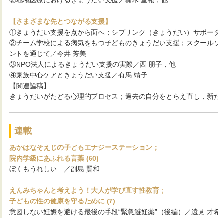
【さまざまな先とつながる支援】
①きょうだい支援を点から面へ；シブリング（きょうだい）サポータ
②チーム学校による病気をもつ子どものきょうだい支援；スクール
ントを通じて／今井 芳美
③NPO法人によるきょうだい支援の実際／西 朋子，他
④家族中心ケアときょうだい支援／有馬 靖子
【関連論稿】
きょうだいがたどる心理的プロセス；過去の自分をとらえ直し，新た
連載
あかはなそえじの子どもエナジーステーション；
院内学級にあふれる言葉 (60)
ぼくもうれしい…／副島 賢和
えんみちゃんと考えよう！大人が学び直す性教育；
子どもの性の健康を守るために (7)
意図しない妊娠を避ける最後の手段“緊急避妊薬”（後編）／遠見 才