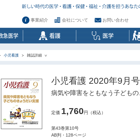
事業紹介
会社について
お問い合わせ
小児看護
雑誌詳細
小児看護 2020年9月号
病気や障害をともなう子どもの
1,760
定価
円（税込）
第43巻第10号
AB判・128ページ