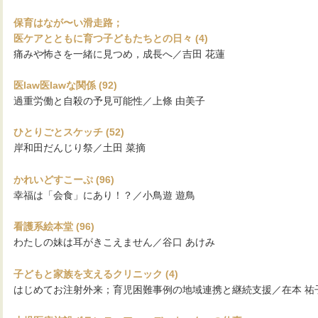
保育はなが〜い滑走路；
医ケアとともに育つ子どもたちとの日々 (4)
痛みや怖さを一緒に見つめ，成長へ／吉田 花蓮
医law医lawな関係 (92)
過重労働と自殺の予見可能性／上條 由美子
ひとりごとスケッチ (52)
岸和田だんじり祭／土田 菜摘
かれいどすこーぷ (96)
幸福は「会食」にあり！？／小鳥遊 遊鳥
看護系絵本堂 (96)
わたしの妹は耳がきこえません／谷口 あけみ
子どもと家族を支えるクリニック (4)
はじめてお注射外来；育児困難事例の地域連携と継続支援／在本 祐