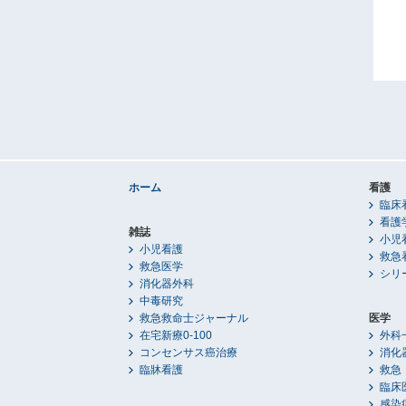
ホーム
看護
臨床
看護
雑誌
小児
小児看護
救急
救急医学
シリ
消化器外科
中毒研究
救急救命士ジャーナル
医学
在宅新療0-100
外科
コンセンサス癌治療
消化
臨牀看護
救急
臨床
感染