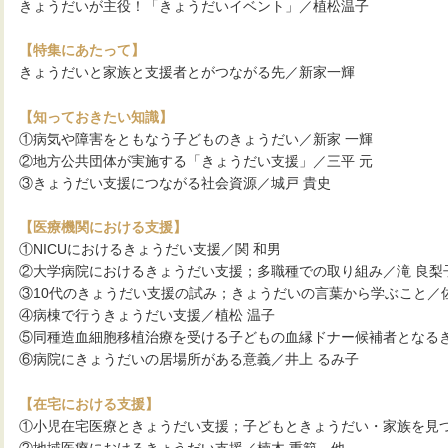
きょうだいが主役！「きょうだいイベント」／植松温子
【特集にあたって】
きょうだいと家族と支援者とがつながる先／新家一輝
【知っておきたい知識】
①病気や障害をともなう子どものきょうだい／新家 一輝
②地方公共団体が実施する「きょうだい支援」／三平 元
③きょうだい支援につながる社会資源／城戸 貴史
【医療機関における支援】
①NICUにおけるきょうだい支援／関 和男
②大学病院におけるきょうだい支援；多職種での取り組み／滝 良梨
③10代のきょうだい支援の試み；きょうだいの言葉から学ぶこと／佐
④病棟で行うきょうだい支援／植松 温子
⑤同種造血細胞移植治療を受ける子どもの血縁ドナー候補者となるき
⑥病院にきょうだいの居場所がある意義／井上 るみ子
【在宅における支援】
①小児在宅医療ときょうだい支援；子どもときょうだい・家族を見つ
②地域医療におけるきょうだい支援／楠木 重範，他