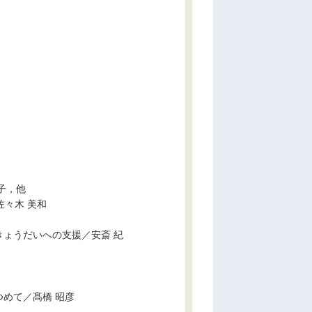
子，他
々木 美和
ょうだいへの支援／安斎 紀
めて／髙橋 昭彦