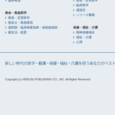
臨牀看護
救急・災害医学
臨床医学
感染症
救命・救急医学
シリーズ書籍
救急・災害医学
救命士・救急隊員
薬剤師・臨床検査技師・放射線技師
保健・福祉・介護
蘇生法・処置
精神保健福祉
福祉・介護
心理
Copyright (c) HERUSU PUBLISHING CO., INC.
All Rights Reserved.