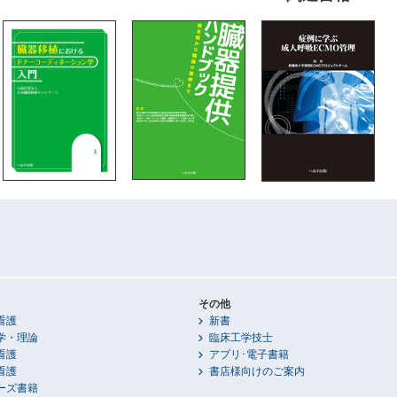
その他
看護
新書
学・理論
臨床工学技士
看護
アプリ･電子書籍
看護
書店様向けのご案内
ーズ書籍