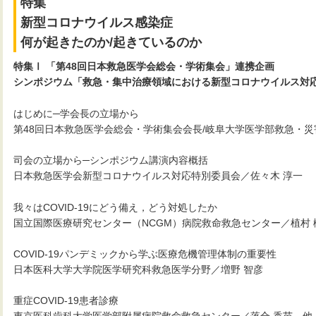
特集
新型コロナウイルス感染症
何が起きたのか/起きているのか
特集Ⅰ 「第48回日本救急医学会総会・学術集会」連携企画
シンポジウム「救急・集中治療領域における新型コロナウイルス対
はじめに─学会長の立場から
第48回日本救急医学会総会・学術集会会長/岐阜大学医学部救急・災
司会の立場から─シンポジウム講演内容概括
日本救急医学会新型コロナウイルス対応特別委員会／佐々木 淳一
我々はCOVID-19にどう備え，どう対処したか
国立国際医療研究センター（NCGM）病院救命救急センター／植村 
COVID-19パンデミックから学ぶ医療危機管理体制の重要性
日本医科大学大学院医学研究科救急医学分野／増野 智彦
重症COVID-19患者診療