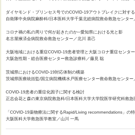
ダイヤモンド・プリンセス号でのCOVID-19アウトブレイクに対す
自衛隊中央病院麻酔科/日本医科大学千葉北総病院救命救急センター
コロナ禍の私の周りで何が起きたのか─愛知県における光と影
名古屋掖済会病院救命救急センター／北川 喜己
大阪地域における重症COVID-19患者管理と大阪コロナ重症センタ
大阪急性期・総合医療センター救急診療科／藤見 聡
茨城県におけるCOVID-19対応体制の構築
茨城県医療統括監/国立病院機構水戸医療センター救命救急センター
COVID-19患者の重症化因子に関する検討
正志会花と森の東京病院救急科/日本医科大学大学院医学研究科救急
「COVID-19薬物療法に関するRapid/Living recommendations
大阪医科大学救急医学教室／山川 一馬