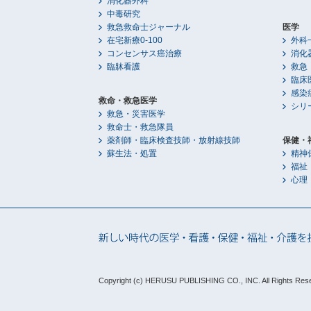
消化器外科
中毒研究
救急救命士ジャーナル
医学
在宅新療0-100
外科
コンセンサス癌治療
消化
臨牀看護
救急
臨床
感染
救命・救急医学
シリ
救急・災害医学
救命士・救急隊員
薬剤師・臨床検査技師・放射線技師
保健・
蘇生法・処置
精神
福祉
心理
Copyright (c) HERUSU PUBLISHING CO., INC.
All Rights Res