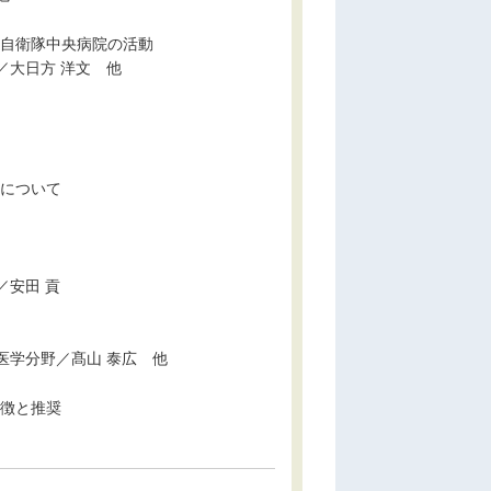
る自衛隊中央病院の活動
／大日方 洋文 他
ーについて
／安田 貢
医学分野／髙山 泰広 他
」の特徴と推奨