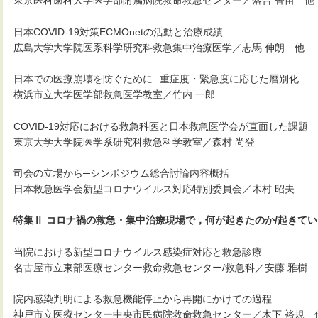
東京医科歯科大学医学部附属病院救命救急センター／落合 香苗 他
日本COVID-19対策ECMOnetの活動と治療成績
広島大学大学院医系科学研究科救急集中治療医学／志馬 伸朗 他
日本での医療崩壊を防ぐために─重症度・緊急度に応じた層別化
横浜市立大学医学部救急医学教室／竹内 一郎
COVID-19対応における救急科医と日本救急医学会が直面した課題
東京大学大学院医学系研究科救急科学教室／森村 尚登
司会の立場から─シンポジウム総合討論内容概括
日本救急医学会新型コロナウイルス対応特別委員会／木村 昭夫
特集Ⅱ コロナ禍の救急・集中治療現場で，何が起きたのか/起きて
当院における新型コロナウイルス感染症対応と救急診療
名古屋市立東部医療センター救命救急センター/救急科／安藤 雅樹
院内感染判明による救急機能停止から再開にかけての過程
神戸市立医療センター中央市民病院救命救急センター／木下 裕規 