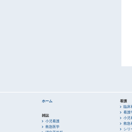
ホーム
看護
臨床
看護
雑誌
小児
小児看護
救急
救急医学
シリ