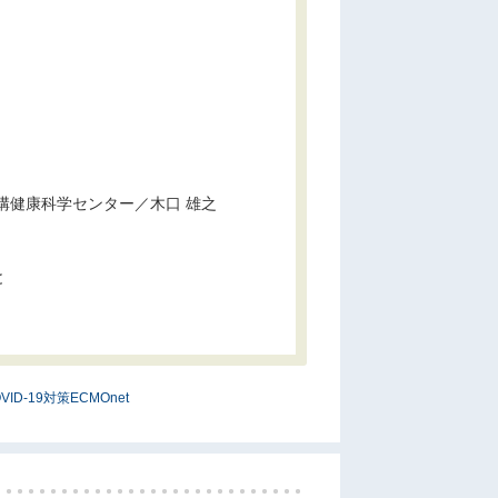
構健康科学センター／木口 雄之
と
VID-19対策ECMOnet