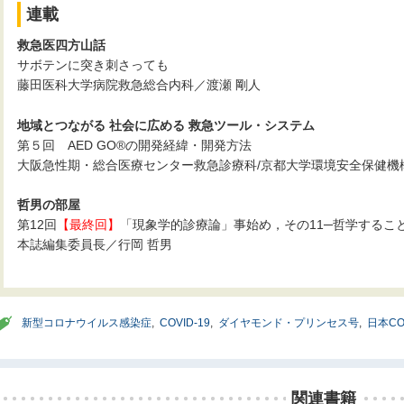
連載
救急医四方山話
サボテンに突き刺さっても
藤田医科大学病院救急総合内科／渡瀬 剛人
地域とつながる 社会に広める 救急ツール・システム
第５回 AED GO®の開発経緯・開発方法
大阪急性期・総合医療センター救急診療科/京都大学環境安全保健機
哲男の部屋
第12回
【最終回】
「現象学的診療論」事始め，その11─哲学するこ
本誌編集委員長／行岡 哲男
新型コロナウイルス感染症
,
COVID-19
,
ダイヤモンド・プリンセス号
,
日本CO
関連書籍