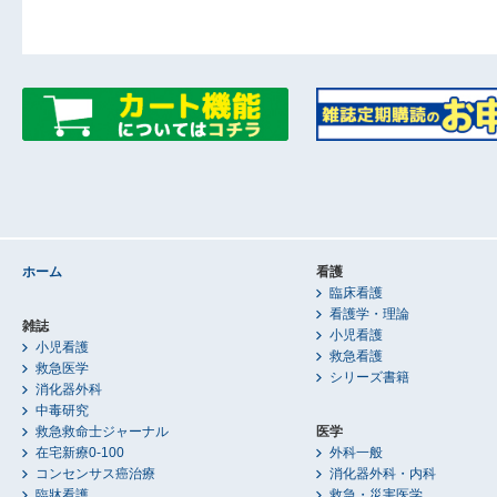
ホーム
看護
臨床看護
看護学・理論
雑誌
小児看護
小児看護
救急看護
救急医学
シリーズ書籍
消化器外科
中毒研究
救急救命士ジャーナル
医学
在宅新療0-100
外科一般
コンセンサス癌治療
消化器外科・内科
臨牀看護
救急・災害医学