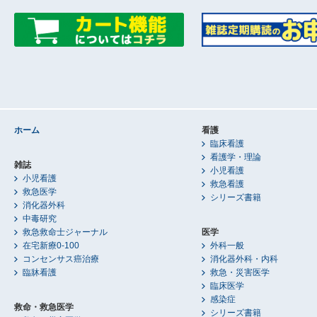
ホーム
看護
臨床看護
看護学・理論
雑誌
小児看護
小児看護
救急看護
救急医学
シリーズ書籍
消化器外科
中毒研究
救急救命士ジャーナル
医学
在宅新療0-100
外科一般
コンセンサス癌治療
消化器外科・内科
臨牀看護
救急・災害医学
臨床医学
感染症
救命・救急医学
シリーズ書籍