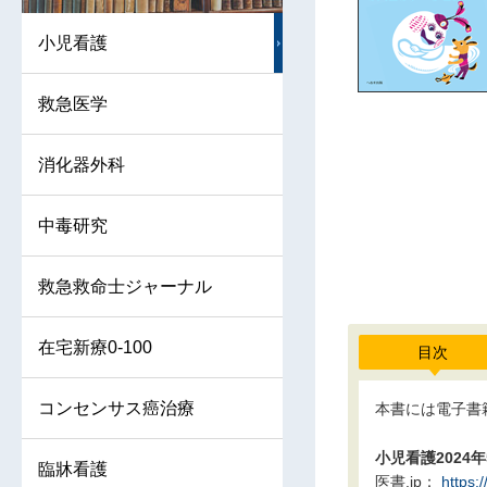
小児看護
救急医学
消化器外科
中毒研究
救急救命士ジャーナル
在宅新療0-100
目次
コンセンサス癌治療
本書には電子書
小児看護2024
臨牀看護
医書.jp：
https: