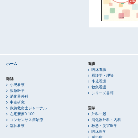
ホーム
看護
臨床看護
看護学・理論
雑誌
小児看護
小児看護
救急看護
救急医学
シリーズ書籍
消化器外科
中毒研究
救急救命士ジャーナル
医学
在宅新療0-100
外科一般
コンセンサス癌治療
消化器外科・内科
臨牀看護
救急・災害医学
臨床医学
感染症