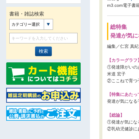
m3.com電子書
書籍・雑誌検索
カテゴリー選択
総特集
発達が気に
編集／仁宮 真紀
【カラーグラフ
①発達障がいの
米道 宏子
②ここねで育つ
【特集にあたっ
発達が気になる
【総論】
①発達が気にな
②乳幼児健診に