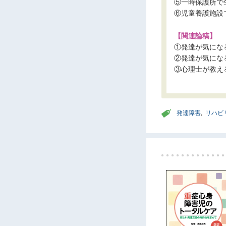
⑤一時保護所で
⑥児童養護施設
【関連論稿】
①発達が気にな
②発達が気にな
③心理士が教え
発達障害
,
リハビ