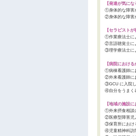
【発達が気にな
①身体的な障害
②身体的な障害
【セラピストが
①作業療法士に
②言語聴覚士に
③理学療法士に
【病院における
①病棟看護師に
②外来看護師に
③GCU に入
④自分をうまく
【地域の施設に
①外来摂食相談
②医療型障害児
③保育所におけ
④児童精神科訪