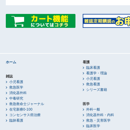
ホーム
看護
臨床看護
看護学・理論
雑誌
小児看護
小児看護
救急看護
救急医学
シリーズ書籍
消化器外科
中毒研究
救急救命士ジャーナル
医学
在宅新療0-100
外科一般
コンセンサス癌治療
消化器外科・内科
臨牀看護
救急・災害医学
臨床医学